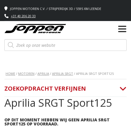
JOPPEN MOTOREN C.V. / STRIJPERDIJK 3D / 5595 XM LEENDE
+31 40 206 20 33
Producten
zoeken
HOME
/
MOTOREN
/
APRILIA
/
APRILIA SRGT
/ APRILIA SRGT SPORT125
ZOEKOPDRACHT VERFIJNEN
Aprilia SRGT Sport125
OP DIT MOMENT HEBBEN WIJ GEEN APRILIA SRGT
SPORT125 OP VOORRAAD.