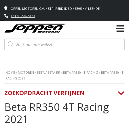
JOPPEN MOTOREN C.V. / STRIJPERDIJK 3D / 5595 XM LEENDE
+31 40 206 20 33
Producten
zoeken
HOME
/
MOTOREN
/
BETA
/
BETA RR
/
BETA RR350 4T RACING
/ BETA RR350 4T
RACING 2021
ZOEKOPDRACHT VERFIJNEN
Beta RR350 4T Racing
2021