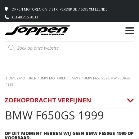
JOPPEN MOTOREN C.V. / STRIJPERDIJK 3D / 5595 XM LEENDE
+31 40 206 20 33
Producten
zoeken
HOME
/
MOTOREN
/
BMW MOTOREN
/
BMW F
/
BMW F650GS
/ BMW F650GS
1999
ZOEKOPDRACHT VERFIJNEN
BMW F650GS 1999
OP DIT MOMENT HEBBEN WIJ GEEN BMW F650GS 1999 OP
VOORRAAD.