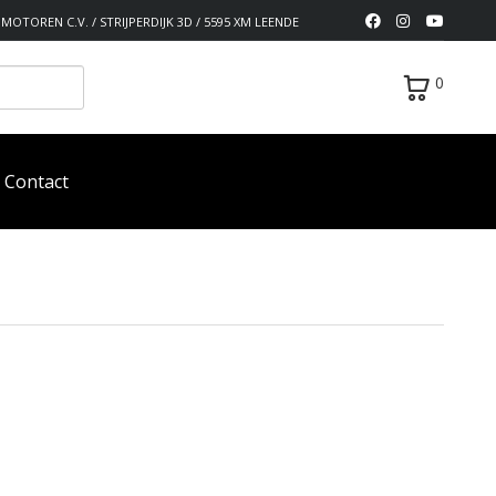
MOTOREN C.V. / STRIJPERDIJK 3D / 5595 XM LEENDE
0
Contact