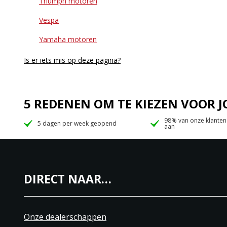
Triumph motoren
Vespa
Yamaha motoren
Is er iets mis op deze pagina?
5 REDENEN OM TE KIEZEN VOOR
98% van onze klanten
5 dagen per week geopend
aan
DIRECT NAAR…
Onze dealerschappen