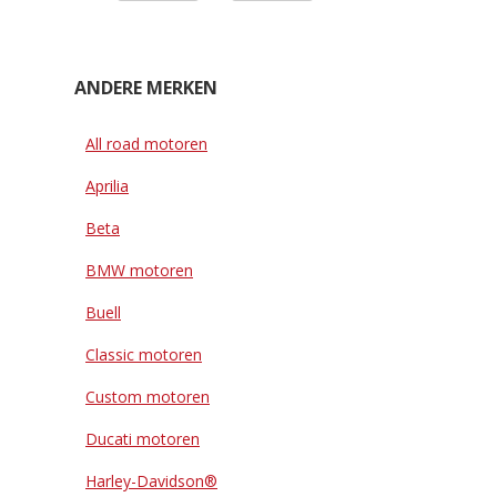
ANDERE MERKEN
All road motoren
Aprilia
Beta
BMW motoren
Buell
Classic motoren
Custom motoren
Ducati motoren
Harley-Davidson®