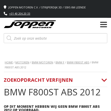
JOPPEN MOTOREN C.V. / STRIJPERDIJK 3D / 5595 XM LEENDE
+31 40 206 20 33
Producten
zoeken
HOME
/
MOTOREN
/
BMW MOTOREN
/
BMW F
/
BMW F800ST ABS
/ BMW
F800ST ABS 2012
ZOEKOPDRACHT VERFIJNEN
BMW F800ST ABS 2012
OP DIT MOMENT HEBBEN WIJ GEEN BMW F800ST ABS
2012 OP VOORRAAD.