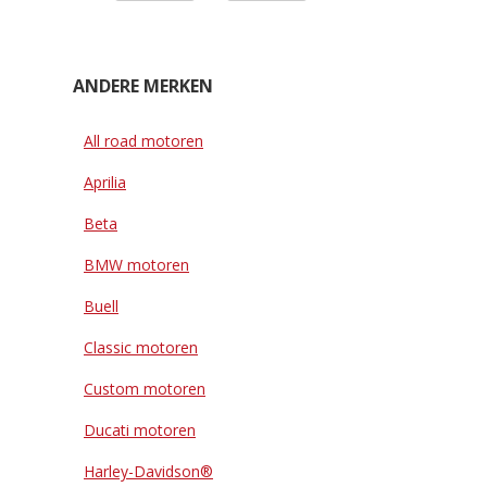
ANDERE MERKEN
All road motoren
Aprilia
Beta
BMW motoren
Buell
Classic motoren
Custom motoren
Ducati motoren
Harley-Davidson®