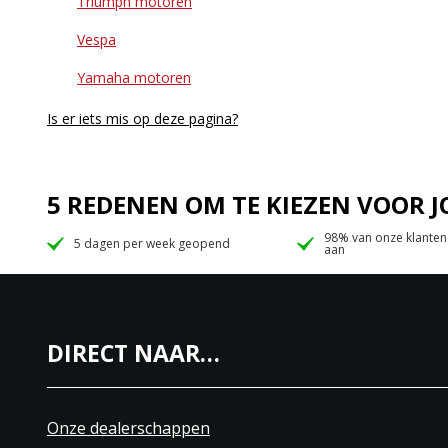
Triumph motoren
Vespa
Yamaha motoren
Is er iets mis op deze pagina?
5 REDENEN OM TE KIEZEN VOOR
98% van onze klanten
5 dagen per week geopend
aan
DIRECT NAAR…
Onze dealerschappen