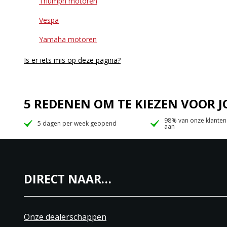
Triumph motoren
Vespa
Yamaha motoren
Is er iets mis op deze pagina?
5 REDENEN OM TE KIEZEN VOOR
98% van onze klanten
5 dagen per week geopend
aan
DIRECT NAAR…
Onze dealerschappen