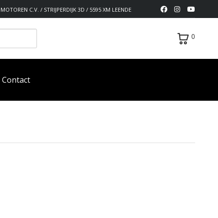
MOTOREN C.V. / STRIJPERDIJK 3D / 5595 XM LEENDE
0
Contact