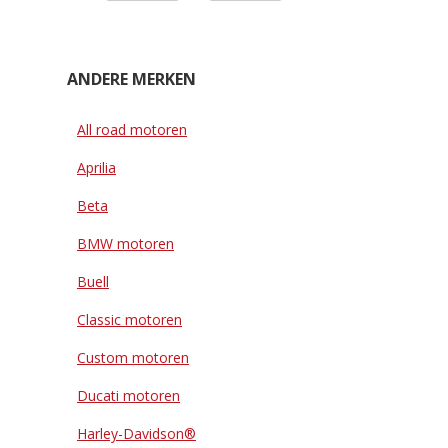
ANDERE MERKEN
All road motoren
Aprilia
Beta
BMW motoren
Buell
Classic motoren
Custom motoren
Ducati motoren
Harley-Davidson®