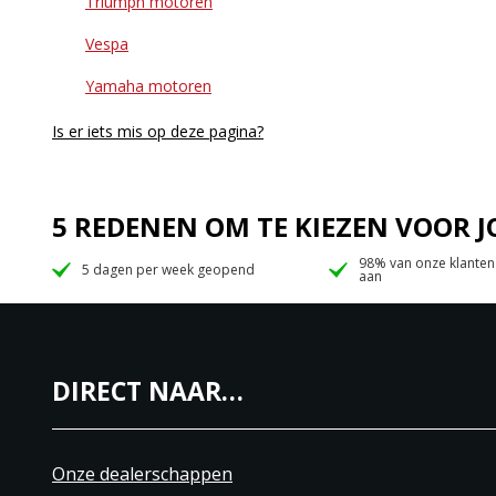
Triumph motoren
Vespa
Yamaha motoren
Is er iets mis op deze pagina?
5 REDENEN OM TE KIEZEN VOOR
98% van onze klanten
5 dagen per week geopend
aan
DIRECT NAAR…
Onze dealerschappen