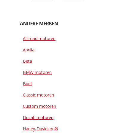
ANDERE MERKEN
All road motoren
Aprilia
Beta
BMW motoren
Buell
Classic motoren
Custom motoren
Ducati motoren
Harley-Davidson®