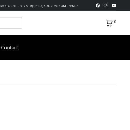
MOTOREN C.V. / STRIJPERDIJK 3D / 5595 XM LEENDE
0
Contact