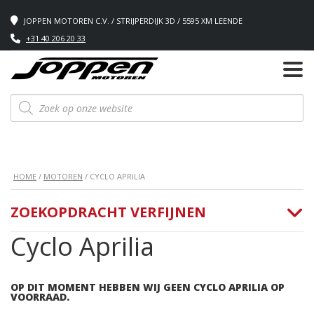
JOPPEN MOTOREN C.V. / STRIJPERDIJK 3D / 5595 XM LEENDE
+31 40 206 20 33
Producten
zoeken
HOME
/
MOTOREN
/ CYCLO APRILIA
ZOEKOPDRACHT VERFIJNEN
Cyclo Aprilia
OP DIT MOMENT HEBBEN WIJ GEEN CYCLO APRILIA OP
VOORRAAD.