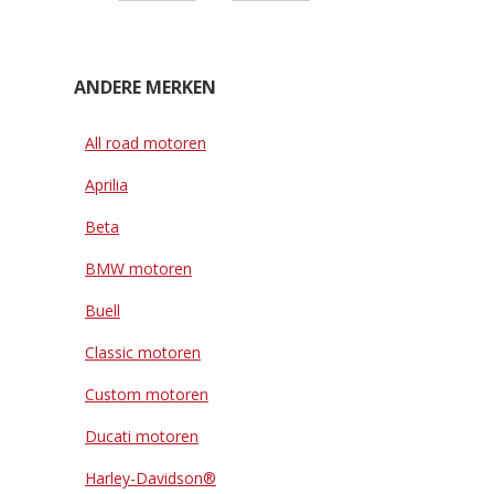
ANDERE MERKEN
All road motoren
Aprilia
Beta
BMW motoren
Buell
Classic motoren
Custom motoren
Ducati motoren
Harley-Davidson®