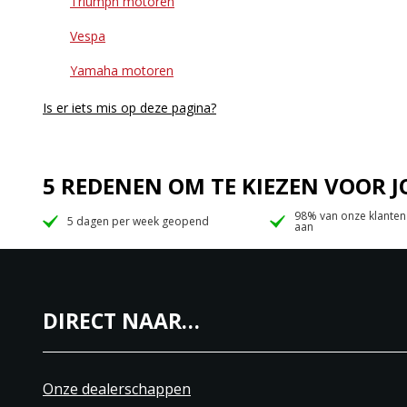
Triumph motoren
Vespa
Yamaha motoren
Is er iets mis op deze pagina?
5 REDENEN OM TE KIEZEN VOOR
98% van onze klanten
5 dagen per week geopend
aan
DIRECT NAAR…
Onze dealerschappen