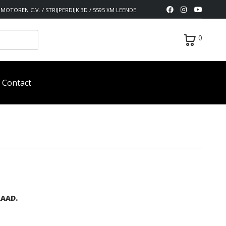
MOTOREN C.V. / STRIJPERDIJK 3D / 5595 XM LEENDE
0
Contact
RAAD.