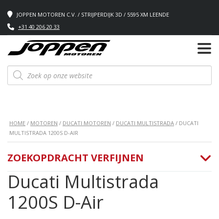
JOPPEN MOTOREN C.V. / STRIJPERDIJK 3D / 5595 XM LEENDE
+31 40 206 20 33
Producten
zoeken
HOME
/
MOTOREN
/
DUCATI MOTOREN
/
DUCATI MULTISTRADA
/ DUCATI
MULTISTRADA 1200S D-AIR
ZOEKOPDRACHT VERFIJNEN
Ducati Multistrada
1200S D-Air