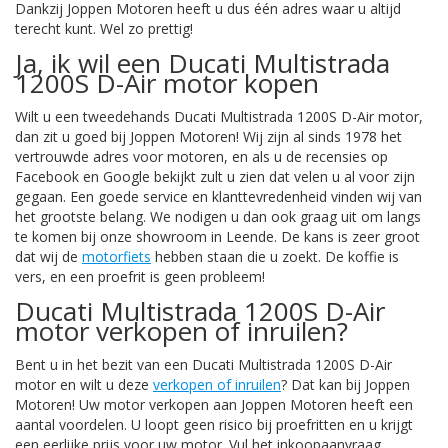
Dankzij Joppen Motoren heeft u dus één adres waar u altijd
terecht kunt. Wel zo prettig!
Ja, ik wil een Ducati Multistrada
1200S D-Air motor kopen
Wilt u een tweedehands Ducati Multistrada 1200S D-Air motor,
dan zit u goed bij Joppen Motoren! Wij zijn al sinds 1978 het
vertrouwde adres voor motoren, en als u de recensies op
Facebook en Google bekijkt zult u zien dat velen u al voor zijn
gegaan. Een goede service en klanttevredenheid vinden wij van
het grootste belang. We nodigen u dan ook graag uit om langs
te komen bij onze showroom in Leende. De kans is zeer groot
dat wij de
motorfiets
hebben staan die u zoekt. De koffie is
vers, en een proefrit is geen probleem!
Ducati Multistrada 1200S D-Air
motor verkopen of inruilen?
Bent u in het bezit van een Ducati Multistrada 1200S D-Air
motor en wilt u deze
verkopen of inruilen
? Dat kan bij Joppen
Motoren! Uw motor verkopen aan Joppen Motoren heeft een
aantal voordelen. U loopt geen risico bij proefritten en u krijgt
een eerlijke prijs voor uw motor. Vul het inkoopaanvraag