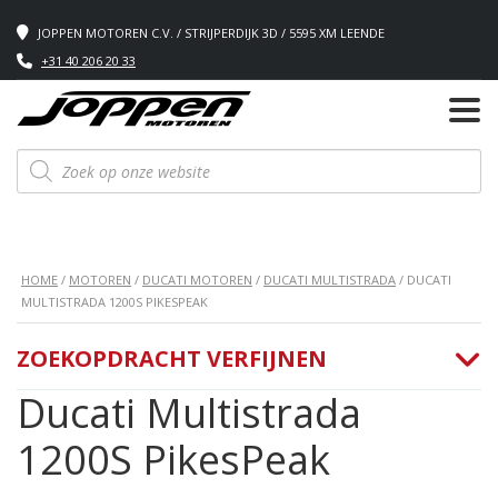
JOPPEN MOTOREN C.V. / STRIJPERDIJK 3D / 5595 XM LEENDE
+31 40 206 20 33
Producten
zoeken
HOME
/
MOTOREN
/
DUCATI MOTOREN
/
DUCATI MULTISTRADA
/ DUCATI
MULTISTRADA 1200S PIKESPEAK
ZOEKOPDRACHT VERFIJNEN
Ducati Multistrada
1200S PikesPeak