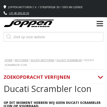
JOPPEN MOTOREN C.V. / STRIJPERDIJK 3D / 5595 XM LEENDE
+31 40 206 20 33
Producten
zoeken
HOME
/
MOTOREN
/
DUCATI MOTOREN
/
DUCATI SCRAMBLER
/ DUCATI
SCRAMBLER ICON
ZOEKOPDRACHT VERFIJNEN
Ducati Scrambler Icon
OP DIT MOMENT HEBBEN WIJ GEEN DUCATI SCRAMBLER
ICON OP VOORRAAD.