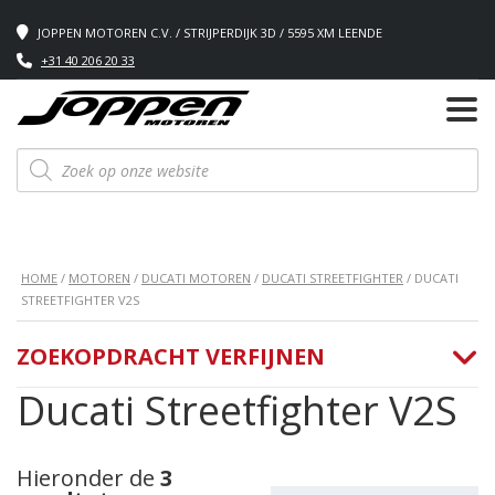
JOPPEN MOTOREN C.V. / STRIJPERDIJK 3D / 5595 XM LEENDE
+31 40 206 20 33
Producten
zoeken
HOME
/
MOTOREN
/
DUCATI MOTOREN
/
DUCATI STREETFIGHTER
/ DUCATI
STREETFIGHTER V2S
ZOEKOPDRACHT VERFIJNEN
Ducati Streetfighter V2S
Hieronder de
3