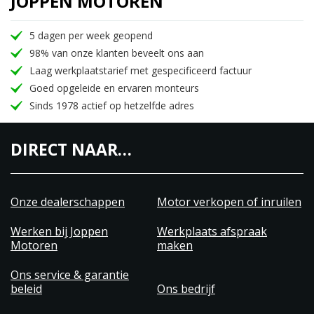
JOPPEN MOTOREN
5 dagen per week geopend
98% van onze klanten beveelt ons aan
Laag werkplaatstarief met gespecificeerd factuur
Goed opgeleide en ervaren monteurs
Sinds 1978 actief op hetzelfde adres
DIRECT NAAR…
Onze dealerschappen
Motor verkopen of inruilen
Werken bij Joppen
Werkplaats afspraak
Motoren
maken
Ons service & garantie
beleid
Ons bedrijf