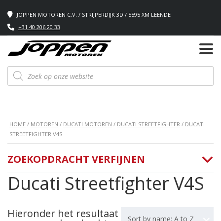
JOPPEN MOTOREN C.V. / STRIJPERDIJK 3D / 5595 XM LEENDE
+31 40 206 20 33
Producten
zoeken
HOME
/
MOTOREN
/
DUCATI MOTOREN
/
DUCATI STREETFIGHTER
/ DUCATI
STREETFIGHTER V4S
ZOEKOPDRACHT VERFIJNEN
Ducati Streetfighter V4S
Hieronder het resultaat
Sort by name: A to Z