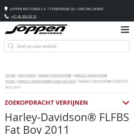
JOPPEN MOTOREN C.V. / STRIJPERDIJK 3D / 5595 XM LEENDE
+31 40 206 20 33
Producten
zoeken
HOME
/
MOTOREN
/
HARLEY-DAVIDSON®
/
HARLEY-DAVIDSON®
FLFBS
/
HARLEY-DAVIDSON® FLFBS FAT BOY
/ HARLEY-DAVIDSON® FLFBS FAT
BOY 2011
ZOEKOPDRACHT VERFIJNEN
Harley-Davidson® FLFBS
Fat Boy 2011