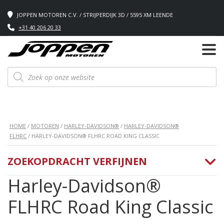
JOPPEN MOTOREN C.V. / STRIJPERDIJK 3D / 5595 XM LEENDE
+31 40 206 20 33
Producten
zoeken
HOME
/
MOTOREN
/
HARLEY-DAVIDSON®
/
HARLEY-DAVIDSON®
FLHRC
/ HARLEY-DAVIDSON® FLHRC ROAD KING CLASSIC
ZOEKOPDRACHT VERFIJNEN
Harley-Davidson®
FLHRC Road King Classic