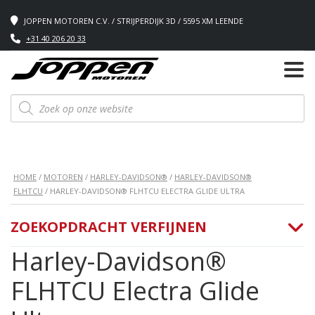
JOPPEN MOTOREN C.V. / STRIJPERDIJK 3D / 5595 XM LEENDE
+31 40 206 20 33
Producten
zoeken
HOME
/
MOTOREN
/
HARLEY-DAVIDSON®
/
HARLEY-DAVIDSON®
FLHTCU
/ HARLEY-DAVIDSON® FLHTCU ELECTRA GLIDE ULTRA
ZOEKOPDRACHT VERFIJNEN
Harley-Davidson®
FLHTCU Electra Glide