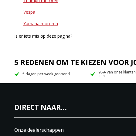
Triumph motoren
Vespa
Yamaha motoren
Is er iets mis op deze pagina?
5 REDENEN OM TE KIEZEN VOOR
98% van onze klanten
5 dagen per week geopend
aan
DIRECT NAAR…
Onze dealerschappen