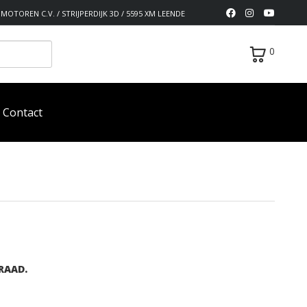
MOTOREN C.V. / STRIJPERDIJK 3D / 5595 XM LEENDE
0
Contact
RAAD.