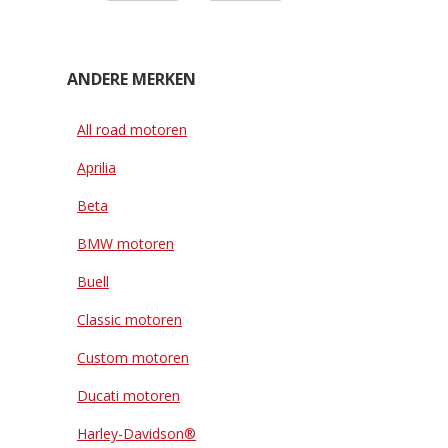
ANDERE MERKEN
All road motoren
Aprilia
Beta
BMW motoren
Buell
Classic motoren
Custom motoren
Ducati motoren
Harley-Davidson®