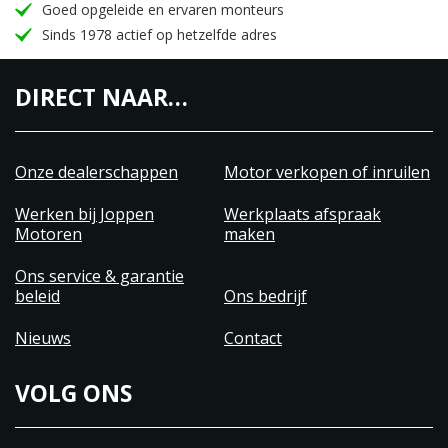
Goed opgeleide en ervaren monteurs
Sinds 1978 actief op hetzelfde adres
DIRECT NAAR…
Onze dealerschappen
Motor verkopen of inruilen
Werken bij Joppen
Werkplaats afspraak
Motoren
maken
Ons service & garantie
beleid
Ons bedrijf
Nieuws
Contact
VOLG ONS