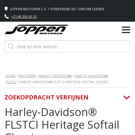
JOPPEN MOTOREN C.V. / STRIJPERDIJK 3D / 5595 XM LEENDE
+31 40 206 20 33
Producten
zoeken
HOME
/
MOTOREN
/
HARLEY-DAVIDSON®
/
HARLEY-DAVIDSON®
FLSTCI
/ HARLEY-DAVIDSON® FLSTCI HERITAGE SOFTAIL CLASSIC
ZOEKOPDRACHT VERFIJNEN
Harley-Davidson®
FLSTCI Heritage Softail