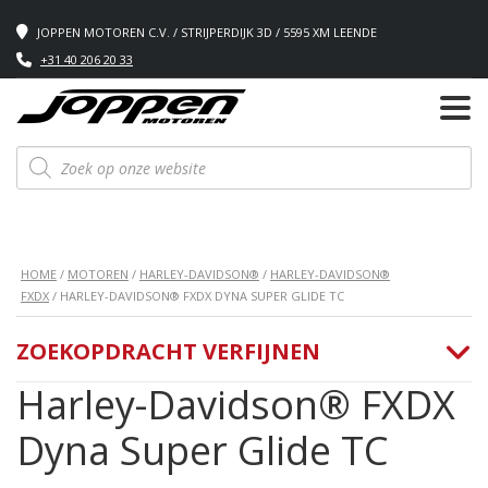
JOPPEN MOTOREN C.V. / STRIJPERDIJK 3D / 5595 XM LEENDE
+31 40 206 20 33
Producten
zoeken
HOME
/
MOTOREN
/
HARLEY-DAVIDSON®
/
HARLEY-DAVIDSON®
FXDX
/ HARLEY-DAVIDSON® FXDX DYNA SUPER GLIDE TC
ZOEKOPDRACHT VERFIJNEN
Harley-Davidson® FXDX
Dyna Super Glide TC