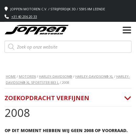
JOPPEN MOTOREN C.V. / STRIJPERDIJK 3D / 5595 XM LEENDE
+31 40 206 20 33
Producten
zoeken
HOME
/
MOTOREN
/
HARLEY-DAVIDSON®
/
HARLEY-DAVIDSON® XL
/
HARLEY-
DAVIDSON® XL SPORTSTER 883 L
/ 2008
ZOEKOPDRACHT VERFIJNEN
2008
OP DIT MOMENT HEBBEN WIJ GEEN 2008 OP VOORRAAD.