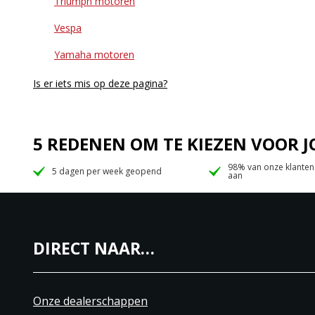
Triumph motoren
Vespa
Yamaha motoren
Is er iets mis op deze pagina?
5 REDENEN OM TE KIEZEN VOOR
98% van onze klanten
5 dagen per week geopend
aan
DIRECT NAAR…
Onze dealerschappen