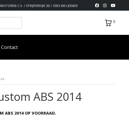
MOTOREN C.V. / STRIJPERDIJK 3D / 5595 XM LEENDE
0
Contact
014
ustom ABS 2014
M ABS 2014 OP VOORRAAD.