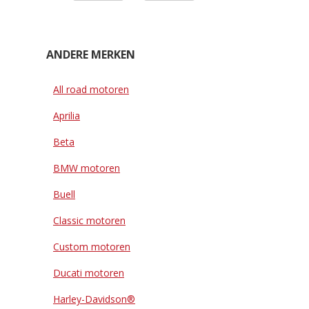
ANDERE MERKEN
All road motoren
Aprilia
Beta
BMW motoren
Buell
Classic motoren
Custom motoren
Ducati motoren
Harley-Davidson®