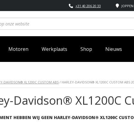
+31 40 206 20 33
JOPPEN 
Motoren
Werkplaats
Shop
Nieuws
Y-DAVIDSON® XL1200C CUSTOM ABS
/ HARLEY-DAVIDSON® XL1200C CUSTOM ABS 2
ley-Davidson® XL1200C C
MENT HEBBEN WIJ GEEN HARLEY-DAVIDSON® XL1200C CUSTO