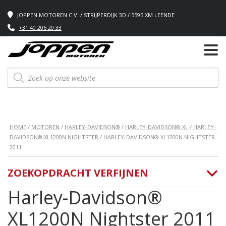
JOPPEN MOTOREN C.V. / STRIJPERDIJK 3D / 5595 XM LEENDE
+31 40 206 20 33
Producten
zoeken
HOME
/
MOTOREN
/
HARLEY-DAVIDSON®
/
HARLEY-DAVIDSON® XL
/
HARLEY-
DAVIDSON® XL1200N NIGHTSTER
/ HARLEY-DAVIDSON® XL1200N NIGHTSTER
2011
ZOEKOPDRACHT VERFIJNEN
Harley-Davidson®
XL1200N Nightster 2011