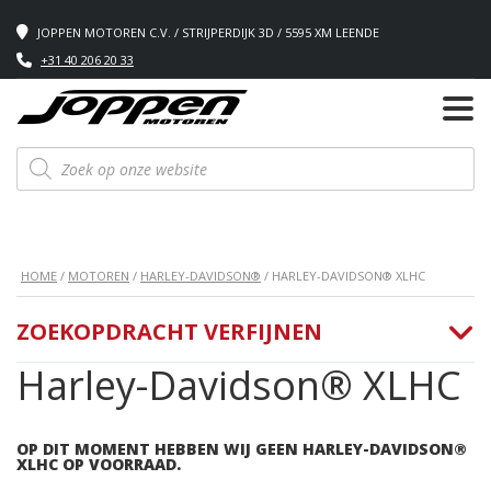
JOPPEN MOTOREN C.V. / STRIJPERDIJK 3D / 5595 XM LEENDE
+31 40 206 20 33
Producten
zoeken
HOME
/
MOTOREN
/
HARLEY-DAVIDSON®
/ HARLEY-DAVIDSON® XLHC
ZOEKOPDRACHT VERFIJNEN
Harley-Davidson® XLHC
OP DIT MOMENT HEBBEN WIJ GEEN HARLEY-DAVIDSON®
XLHC OP VOORRAAD.