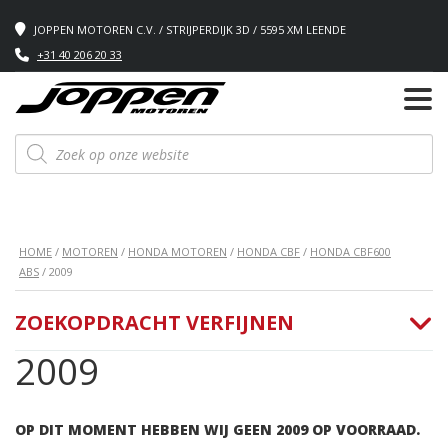
JOPPEN MOTOREN C.V. / STRIJPERDIJK 3D / 5595 XM LEENDE
+31 40 206 20 33
Producten
zoeken
HOME
/
MOTOREN
/
HONDA MOTOREN
/
HONDA CBF
/
HONDA CBF600
ABS
/ 2009
ZOEKOPDRACHT VERFIJNEN
2009
OP DIT MOMENT HEBBEN WIJ GEEN 2009 OP VOORRAAD.