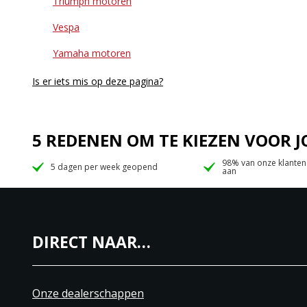
Triumph motoren
Vespa
Yamaha motoren
Is er iets mis op deze pagina?
5 REDENEN OM TE KIEZEN VOOR
98% van onze klanten
5 dagen per week geopend
aan
DIRECT NAAR…
Onze dealerschappen