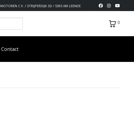
MOTOREN C.V. / STRIJPERDIJK 3D / 5595 XM LEENDE
0
Contact