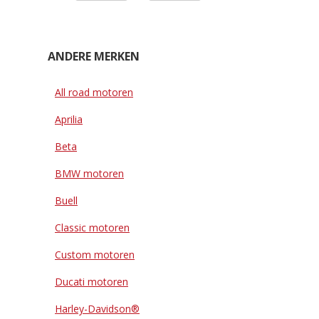
ANDERE MERKEN
All road motoren
Aprilia
Beta
BMW motoren
Buell
Classic motoren
Custom motoren
Ducati motoren
Harley-Davidson®