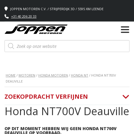
JOPPEN MOTOREN C.V. / STRIJPERDIJK 3D / 5595 XM LEENDE
+31 40 206 20 33
Producten
zoeken
HOME
/
MOTOREN
/
HONDA MOTOREN
/
HONDA NT
/ HONDA NT700V
DEAUVILLE
ZOEKOPDRACHT VERFIJNEN
Honda NT700V Deauville
OP DIT MOMENT HEBBEN WIJ GEEN HONDA NT700V
DEAUVILLE OP VOORRAAD.