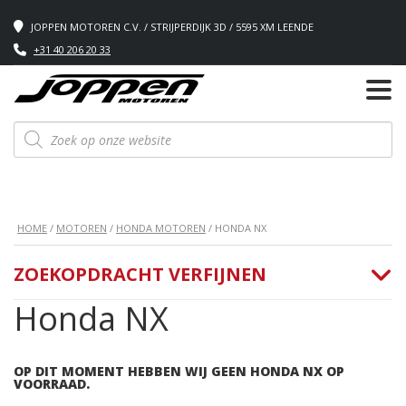
JOPPEN MOTOREN C.V. / STRIJPERDIJK 3D / 5595 XM LEENDE
+31 40 206 20 33
Producten
zoeken
HOME
/
MOTOREN
/
HONDA MOTOREN
/ HONDA NX
ZOEKOPDRACHT VERFIJNEN
Honda NX
OP DIT MOMENT HEBBEN WIJ GEEN HONDA NX OP
VOORRAAD.