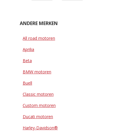
ANDERE MERKEN
All road motoren
Aprilia
Beta
BMW motoren
Buell
Classic motoren
Custom motoren
Ducati motoren
Harley-Davidson®