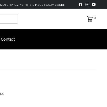
MOTOREN C.V. / STRIJPERDIJK 3D / 5595 XM LEENDE
0
Contact
D.