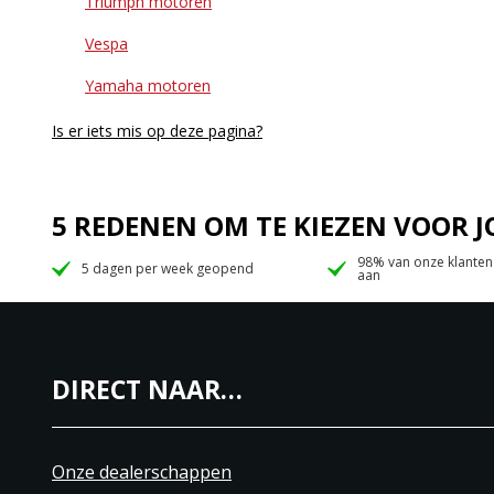
Triumph motoren
Vespa
Yamaha motoren
Is er iets mis op deze pagina?
5 REDENEN OM TE KIEZEN VOOR
98% van onze klanten
5 dagen per week geopend
aan
DIRECT NAAR…
Onze dealerschappen