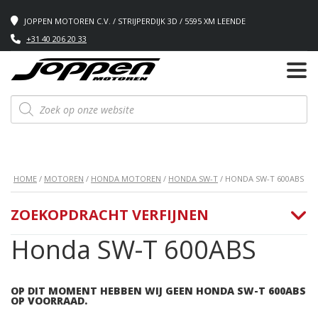
JOPPEN MOTOREN C.V. / STRIJPERDIJK 3D / 5595 XM LEENDE
+31 40 206 20 33
Producten
zoeken
HOME
/
MOTOREN
/
HONDA MOTOREN
/
HONDA SW-T
/ HONDA SW-T 600ABS
ZOEKOPDRACHT VERFIJNEN
Honda SW-T 600ABS
OP DIT MOMENT HEBBEN WIJ GEEN HONDA SW-T 600ABS
OP VOORRAAD.