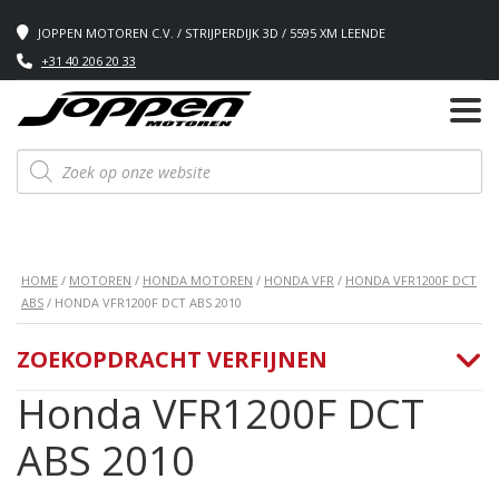
JOPPEN MOTOREN C.V. / STRIJPERDIJK 3D / 5595 XM LEENDE
+31 40 206 20 33
Producten
zoeken
HOME
/
MOTOREN
/
HONDA MOTOREN
/
HONDA VFR
/
HONDA VFR1200F DCT
ABS
/ HONDA VFR1200F DCT ABS 2010
ZOEKOPDRACHT VERFIJNEN
Honda VFR1200F DCT
ABS 2010