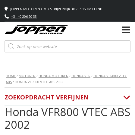
JOPPEN MOTOREN C.V. / STRIJPERDIJK 3D / 5595 XM LEENDE
+31 40 206 20 33
Producten
zoeken
HOME
/
MOTOREN
/
HONDA MOTOREN
/
HONDA VFR
/
HONDA VFR800 VTEC
ABS
/ HONDA VFR800 VTEC ABS 2002
ZOEKOPDRACHT VERFIJNEN
Honda VFR800 VTEC ABS
2002