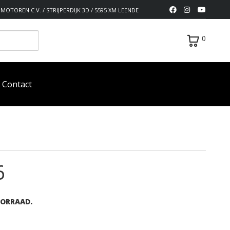
MOTOREN C.V. / STRIJPERDIJK 3D / 5595 XM LEENDE
0
Contact
6
OORRAAD.