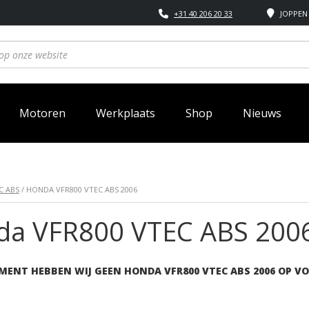
+31 40 206 20 33
JOPPEN 
Motoren
Werkplaats
Shop
Nieuws
C ABS
/ HONDA VFR800 VTEC ABS 2006
da VFR800 VTEC ABS 200
MENT HEBBEN WIJ GEEN HONDA VFR800 VTEC ABS 2006 OP V