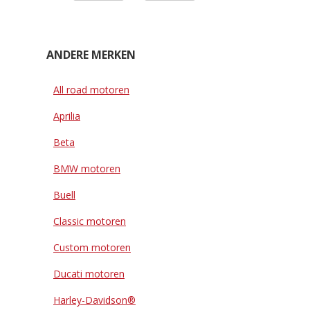
ANDERE MERKEN
All road motoren
Aprilia
Beta
BMW motoren
Buell
Classic motoren
Custom motoren
Ducati motoren
Harley-Davidson®