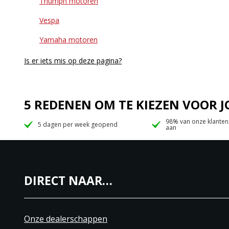
Triumph motoren
Vespa
Yamaha motoren
Is er iets mis op deze pagina?
5 REDENEN OM TE KIEZEN VOOR
98% van onze klanten
5 dagen per week geopend
aan
DIRECT NAAR…
Onze dealerschappen