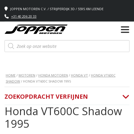
JOPPEN MOTOREN C.V. / STRIJPERDIJK 3D / 5595 XM LEENDE
+31 40 206 20 33
Producten
zoeken
HOME
/
MOTOREN
/
HONDA MOTOREN
/
HONDA VT
/
HONDA VT600C
SHADOW
/ HONDA VT600C SHADOW 1995
ZOEKOPDRACHT VERFIJNEN
Honda VT600C Shadow
1995