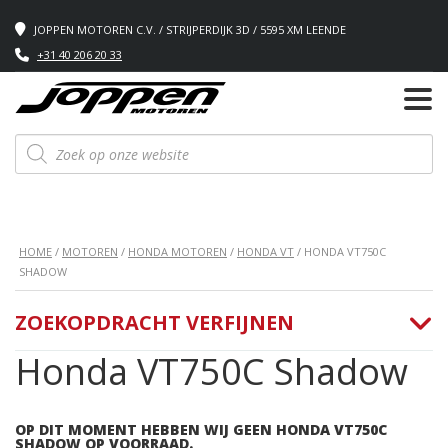
JOPPEN MOTOREN C.V. / STRIJPERDIJK 3D / 5595 XM LEENDE
+31 40 206 20 33
Producten
zoeken
HOME
/
MOTOREN
/
HONDA MOTOREN
/
HONDA VT
/ HONDA VT750C
SHADOW
ZOEKOPDRACHT VERFIJNEN
Honda VT750C Shadow
OP DIT MOMENT HEBBEN WIJ GEEN HONDA VT750C
SHADOW OP VOORRAAD.