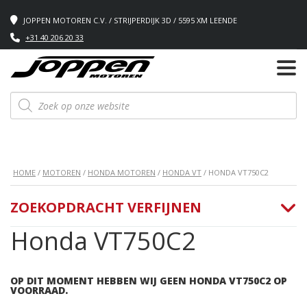
JOPPEN MOTOREN C.V. / STRIJPERDIJK 3D / 5595 XM LEENDE
+31 40 206 20 33
Producten
zoeken
HOME
/
MOTOREN
/
HONDA MOTOREN
/
HONDA VT
/ HONDA VT750C2
ZOEKOPDRACHT VERFIJNEN
Honda VT750C2
OP DIT MOMENT HEBBEN WIJ GEEN HONDA VT750C2 OP
VOORRAAD.