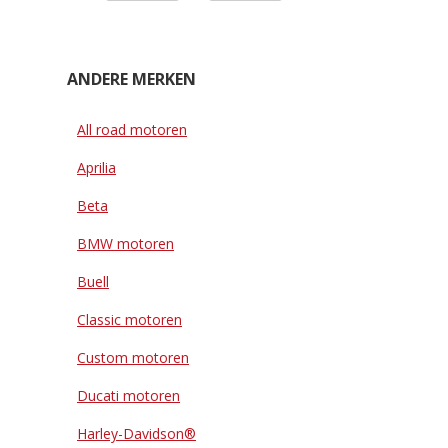
ANDERE MERKEN
All road motoren
Aprilia
Beta
BMW motoren
Buell
Classic motoren
Custom motoren
Ducati motoren
Harley-Davidson®