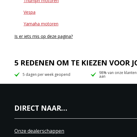
Triumph motoren
Vespa
Yamaha motoren
Is er iets mis op deze pagina?
5 REDENEN OM TE KIEZEN VOOR
98% van onze klanten
5 dagen per week geopend
aan
DIRECT NAAR…
Onze dealerschappen