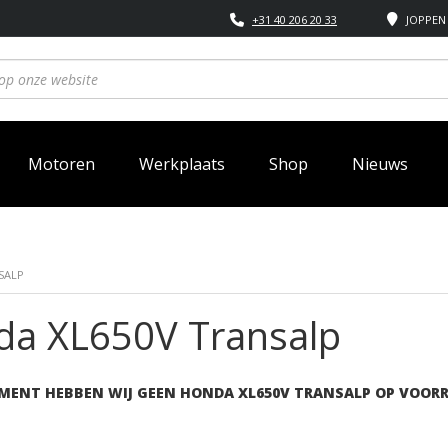
+31 40 206 20 33
JOPPEN 
Motoren
Werkplaats
Shop
Nieuws
SALP
a XL650V Transalp
MENT HEBBEN WIJ GEEN HONDA XL650V TRANSALP OP VOORR