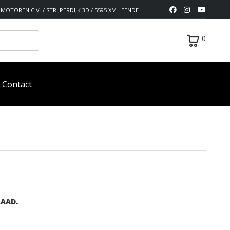
MOTOREN C.V. / STRIJPERDIJK 3D / 5595 XM LEENDE
0
Contact
AAD.