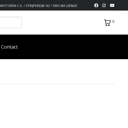
MOTOREN C.V. / STRIJPERDIJK 3D / 5595 XM LEENDE
0
Contact