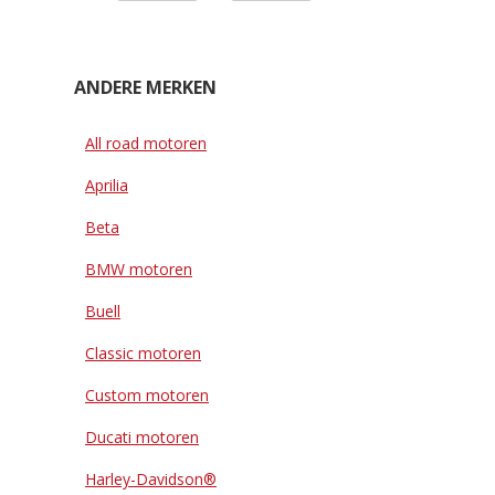
ANDERE MERKEN
All road motoren
Aprilia
Beta
BMW motoren
Buell
Classic motoren
Custom motoren
Ducati motoren
Harley-Davidson®