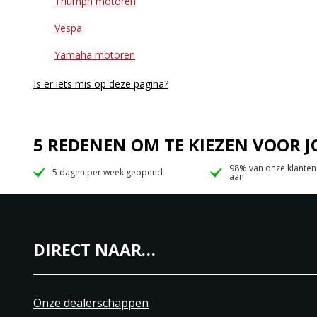
Triumph motoren
Vespa
Yamaha motoren
Is er iets mis op deze pagina?
5 REDENEN OM TE KIEZEN VOOR
98% van onze klanten
5 dagen per week geopend
aan
DIRECT NAAR…
Onze dealerschappen