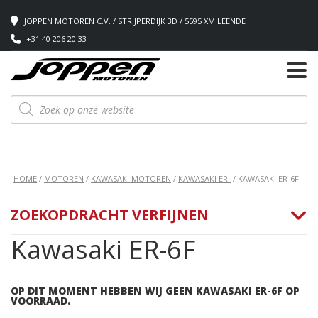
JOPPEN MOTOREN C.V. / STRIJPERDIJK 3D / 5595 XM LEENDE
+31 40 206 20 33
Producten
zoeken
HOME
/
MOTOREN
/
KAWASAKI MOTOREN
/
KAWASAKI ER-
/ KAWASAKI ER-6F
ZOEKOPDRACHT VERFIJNEN
Kawasaki ER-6F
OP DIT MOMENT HEBBEN WIJ GEEN KAWASAKI ER-6F OP
VOORRAAD.