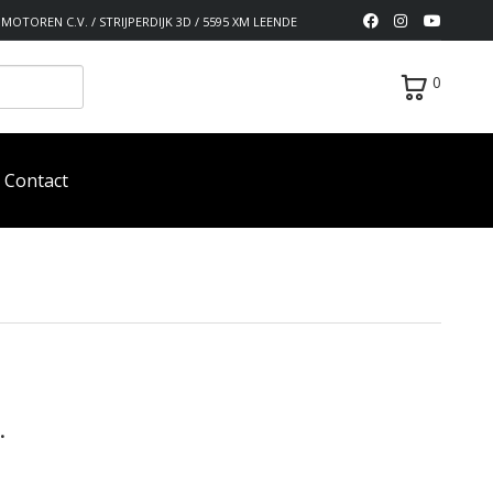
MOTOREN C.V. / STRIJPERDIJK 3D / 5595 XM LEENDE
0
Contact
.