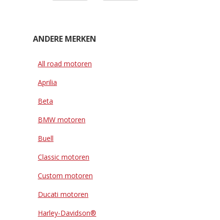
ANDERE MERKEN
All road motoren
Aprilia
Beta
BMW motoren
Buell
Classic motoren
Custom motoren
Ducati motoren
Harley-Davidson®