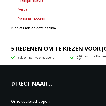
Triumph motoren
Vespa
Yamaha motoren
Is er iets mis op deze pagina?
5 REDENEN OM TE KIEZEN VOOR
98% van onze klanten
5 dagen per week geopend
aan
DIRECT NAAR…
Onze dealerschappen