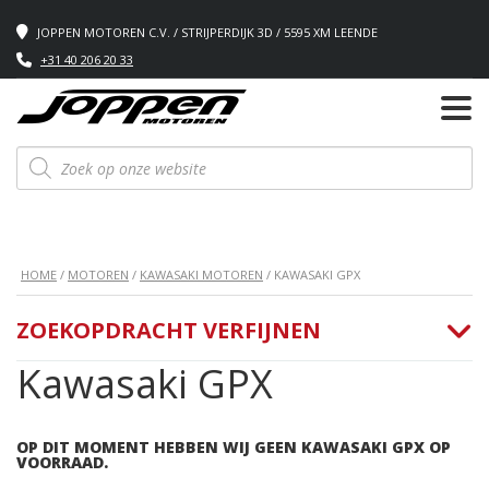
JOPPEN MOTOREN C.V. / STRIJPERDIJK 3D / 5595 XM LEENDE
+31 40 206 20 33
Producten
zoeken
HOME
/
MOTOREN
/
KAWASAKI MOTOREN
/ KAWASAKI GPX
ZOEKOPDRACHT VERFIJNEN
Kawasaki GPX
OP DIT MOMENT HEBBEN WIJ GEEN KAWASAKI GPX OP
VOORRAAD.