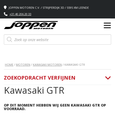
JOPPEN MOTOREN C.V. / STRIJPERDIJK 3D / 5595 XM LEENDE
+31 40 206 20 33
Producten
zoeken
HOME
/
MOTOREN
/
KAWASAKI MOTOREN
/ KAWASAKI GTR
ZOEKOPDRACHT VERFIJNEN
Kawasaki GTR
OP DIT MOMENT HEBBEN WIJ GEEN KAWASAKI GTR OP
VOORRAAD.