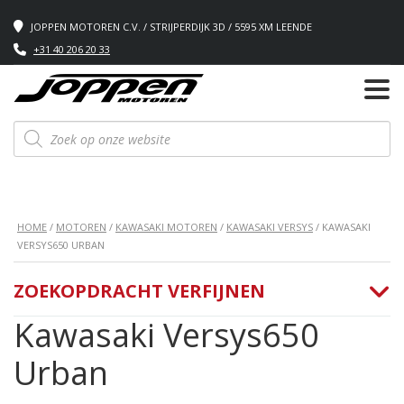
JOPPEN MOTOREN C.V. / STRIJPERDIJK 3D / 5595 XM LEENDE
+31 40 206 20 33
Producten
zoeken
HOME
/
MOTOREN
/
KAWASAKI MOTOREN
/
KAWASAKI VERSYS
/ KAWASAKI
VERSYS650 URBAN
ZOEKOPDRACHT VERFIJNEN
Kawasaki Versys650
Urban