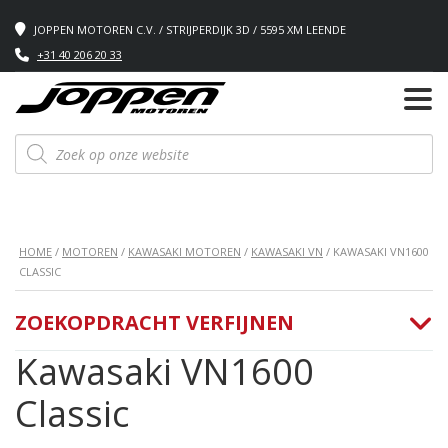
JOPPEN MOTOREN C.V. / STRIJPERDIJK 3D / 5595 XM LEENDE
+31 40 206 20 33
Producten
zoeken
HOME
/
MOTOREN
/
KAWASAKI MOTOREN
/
KAWASAKI VN
/ KAWASAKI VN1600
CLASSIC
ZOEKOPDRACHT VERFIJNEN
Kawasaki VN1600
Classic