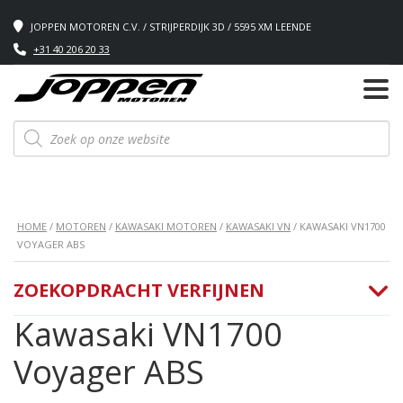
JOPPEN MOTOREN C.V. / STRIJPERDIJK 3D / 5595 XM LEENDE
+31 40 206 20 33
Producten
zoeken
HOME
/
MOTOREN
/
KAWASAKI MOTOREN
/
KAWASAKI VN
/ KAWASAKI VN1700
VOYAGER ABS
ZOEKOPDRACHT VERFIJNEN
Kawasaki VN1700
Voyager ABS