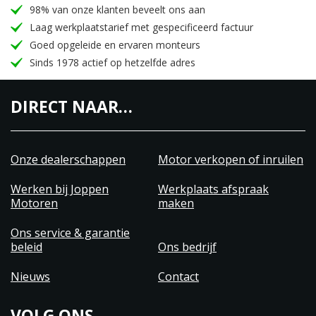
98% van onze klanten beveelt ons aan
Laag werkplaatstarief met gespecificeerd factuur
Goed opgeleide en ervaren monteurs
Sinds 1978 actief op hetzelfde adres
DIRECT NAAR…
Onze dealerschappen
Motor verkopen of inruilen
Werken bij Joppen
Werkplaats afspraak
Motoren
maken
Ons service & garantie
beleid
Ons bedrijf
Nieuws
Contact
VOLG ONS