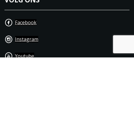
Facebook
Instagram
Youtube
+31 40 206 20 33
Contact
Disclaimer
Algemene leverings- & betalingsvoorwaarden
© 1976 - 2025 | Joppen Motoren C.V.