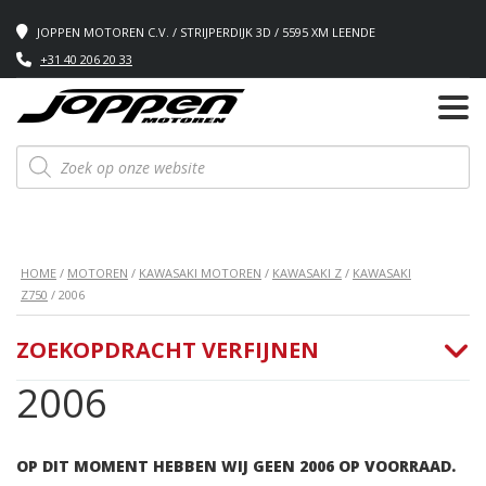
JOPPEN MOTOREN C.V. / STRIJPERDIJK 3D / 5595 XM LEENDE
+31 40 206 20 33
Producten
zoeken
HOME
/
MOTOREN
/
KAWASAKI MOTOREN
/
KAWASAKI Z
/
KAWASAKI
Z750
/ 2006
ZOEKOPDRACHT VERFIJNEN
2006
OP DIT MOMENT HEBBEN WIJ GEEN 2006 OP VOORRAAD.