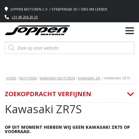
JOPPEN MOTOREN C.V. / STRIJPERDIJK 3D / 5595 XM LEENDE
+31 40 206 20 33
Producten
zoeken
HOME
/
MOTOREN
/
KAWASAKI MOTOREN
/
KAWASAKI ZR-
/ KAWASAKI ZR7S
ZOEKOPDRACHT VERFIJNEN
Kawasaki ZR7S
OP DIT MOMENT HEBBEN WIJ GEEN KAWASAKI ZR7S OP
VOORRAAD.