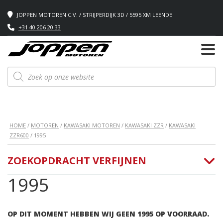
JOPPEN MOTOREN C.V. / STRIJPERDIJK 3D / 5595 XM LEENDE
+31 40 206 20 33
Producten
zoeken
HOME
/
MOTOREN
/
KAWASAKI MOTOREN
/
KAWASAKI ZZR
/
KAWASAKI
ZZR600
/ 1995
ZOEKOPDRACHT VERFIJNEN
1995
OP DIT MOMENT HEBBEN WIJ GEEN 1995 OP VOORRAAD.